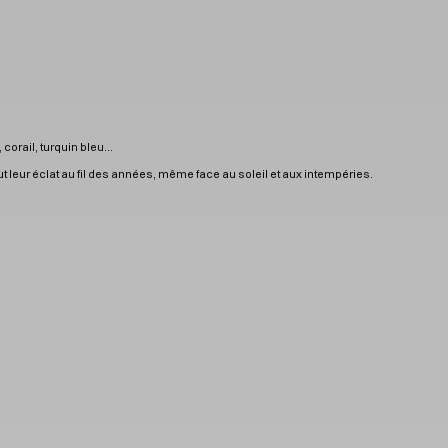
, corail, turquin bleu…
t leur éclat au fil des années, même face au soleil et aux intempéries.