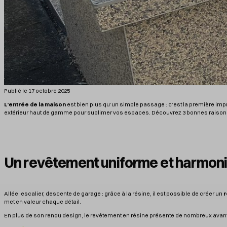
Publié le 17 octobre 2025
L’entrée de la maison
est bien plus qu’un simple passage : c’est la première impre
extérieur haut de gamme pour sublimer vos espaces. Découvrez 3 bonnes raisons de c
Un revêtement uniforme et harmon
Allée, escalier, descente de garage : grâce à la résine, il est possible de créer un
r
met en valeur chaque détail.
En plus de son rendu design, le revêtement en résine présente de nombreux avan