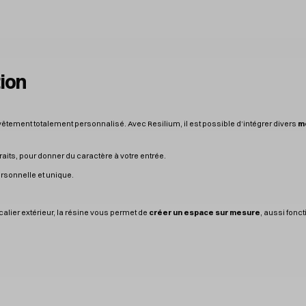
tion
revêtement totalement personnalisé. Avec Resilium, il est possible d’intégrer divers
mo
raits, pour donner du caractère à votre entrée.
ersonnelle et unique.
lier extérieur, la résine vous permet de
créer un espace sur mesure
, aussi fonc