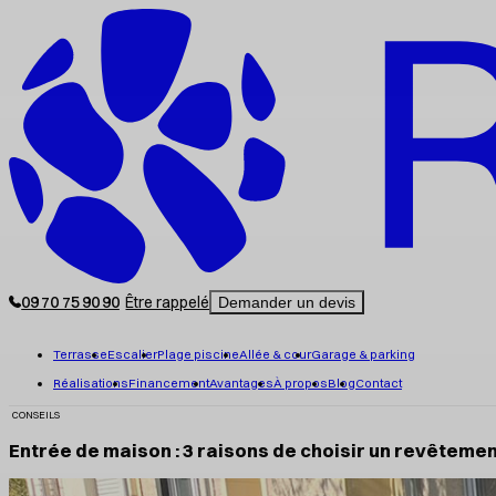
09 70 75 90 90
Être rappelé
Demander un devis
Terrasse
Escalier
Plage piscine
Allée & cour
Garage & parking
Réalisations
Financement
Avantages
À propos
Blog
Contact
CONSEILS
Entrée de maison : 3 raisons de choisir un revêteme