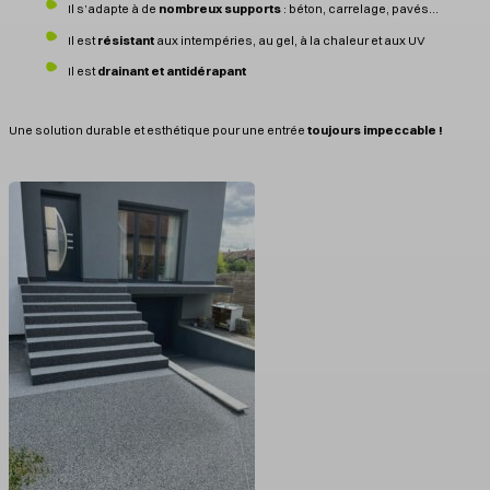
Il s’adapte à de
nombreux supports
: béton, carrelage, pavés…
Il est
résistant
aux intempéries, au gel, à la chaleur et aux UV
Il est
drainant et antidérapant
Une solution durable et esthétique pour une entrée
toujours impeccable !