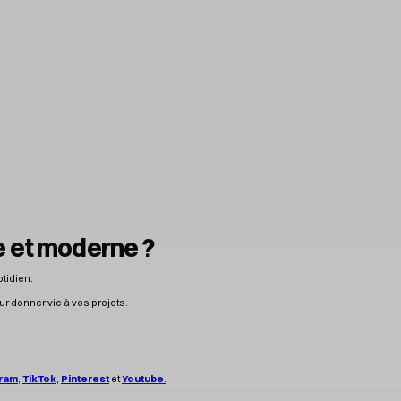
e et moderne ?
otidien.
r donner vie à vos projets.
gram
,
TikTok
,
Pinterest
et
Youtube
.