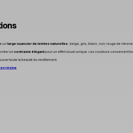
tions
re un
large nuancier de teintes naturelles
: beige, gris, blanc, noir, rouge de Vérone
 créer un
contraste élégant
pour un effet visuel unique. Les couleurs conservent tou
trouver toute la beauté du revêtement.
 en résine