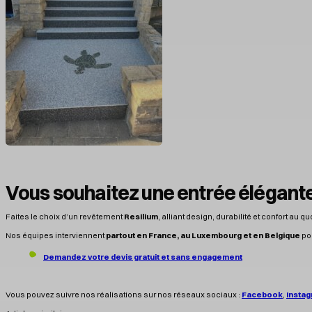
Vous souhaitez une entrée élégant
Faites le choix d’un revêtement
Resilium
, alliant design, durabilité et confort au qu
Nos équipes interviennent
partout en France, au Luxembourg et en Belgique
pou
Demandez votre devis gratuit et sans engagement
Vous pouvez suivre nos réalisations sur nos réseaux sociaux :
Facebook
,
Insta